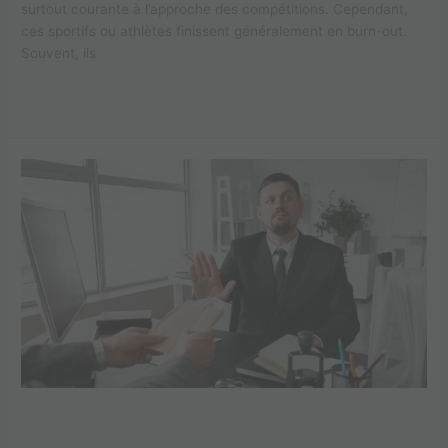
surtout courante à l’approche des compétitions. Cependant,
ces sportifs ou athlètes finissent généralement en burn-out.
Souvent, ils
Lire la suite »
Mauvais
management
et
burn-
out
:
détecter
et
agir
Mauvais management et burn-out :