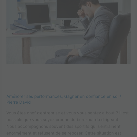
out
du
dirigeant
:
prévenir
les
risques
et
guérir
Burn-out du dirigeant : prévenir les
risques et guérir
Améliorer ses performances
,
Gagner en confiance en soi
/
Pierre David
Vous êtes chef d’entreprise et vous vous sentez à bout ? Il est
possible que vous soyez proche du burn-out du dirigeant.
Nous accompagnons souvent des sportifs qui s’entraînent
énormément et refusent de se reposer. Cette situation est