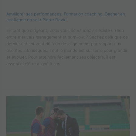
détecter et agir
Améliorer ses performances
,
Formation coaching
,
Gagner en
confiance en soi
/
Pierre David
En tant que dirigeant, vous vous demandez s’il existe un lien
entre mauvais management et burn-out ? Sachez déjà que ce
dernier est souvent dû à un désalignement par rapport aux
priorités intrinsèques. Tout le monde est sur terre pour grandir
et évoluer. Pour atteindre facilement ses objectifs, il est
essentiel d’être aligné à ses
Lire la suite »
Préparateur
mental
à
Paris
:
trouvez