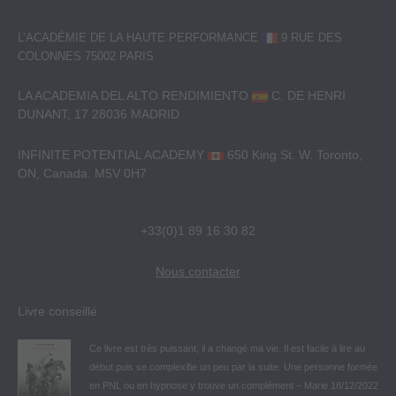
L’ACADÉMIE DE LA HAUTE PERFORMANCE
9 RUE DES
COLONNES
75002 PARIS
LA ACADEMIA DEL ALTO RENDIMIENTO
C. DE HENRI
DUNANT, 17
28036 MADRID
INFINITE POTENTIAL ACADEMY
650 King St. W. Toronto,
ON, Canada. M5V 0H7
+33(0)1 89 16 30 82
Nous contacter
Livre conseillé
Ce livre est très puissant, il a changé ma vie. Il est facile à lire au
début puis se complexifie un peu par la suite. Une personne formée
en PNL ou en hypnose y trouve un complément – Marie 18/12/2022