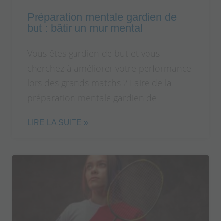
Préparation mentale gardien de
but : bâtir un mur mental
Vous êtes gardien de but et vous
cherchez à améliorer votre performance
lors des grands matchs ? Faire de la
préparation mentale gardien de
LIRE LA SUITE »