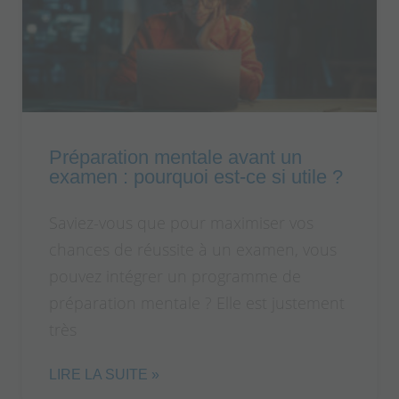
Préparation mentale avant un
examen : pourquoi est-ce si utile ?
Saviez-vous que pour maximiser vos
chances de réussite à un examen, vous
pouvez intégrer un programme de
préparation mentale ? Elle est justement
très
LIRE LA SUITE »