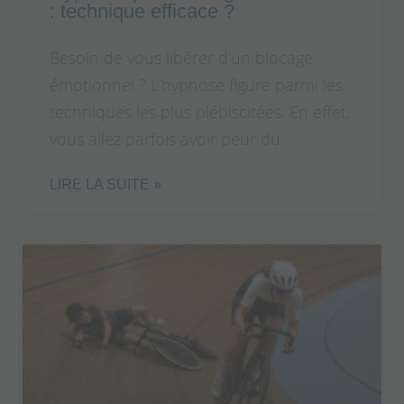
: technique efficace ?
Besoin de vous libérer d’un blocage
émotionnel ? L’hypnose figure parmi les
techniques les plus plébiscitées. En effet,
vous allez parfois avoir peur du
LIRE LA SUITE »