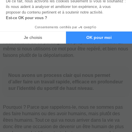
Tout cela va faire que le préparateur mental va avoir plein
d’outils à donner à l’athlète. Sauf que ces outils de la
préparation mentale sont limités, puisqu’ils ne travaillent pas
directement sur l’identité.
Nous justement à l’Académie de la Haute Performance,
nous sortons de ce paradigme de préparation mentale. Et
même si nous utilisons ce mot pour être repéré, et bien nous
faisons plutôt de la dépolarisation.
Nous avons un process clair qui nous permet
d’aller faire un travail rapide, efficace en profondeur
sur l’identité du sportif de haut niveau.
Pourquoi ? Parce que rappelons-le, nous ne sommes pas
des faire humains ou des avoir humains, mais plutôt des
êtres humains. Tout ce qui va nous arriver dans la vie va
donc être une occasion de devenir un être humain de plus