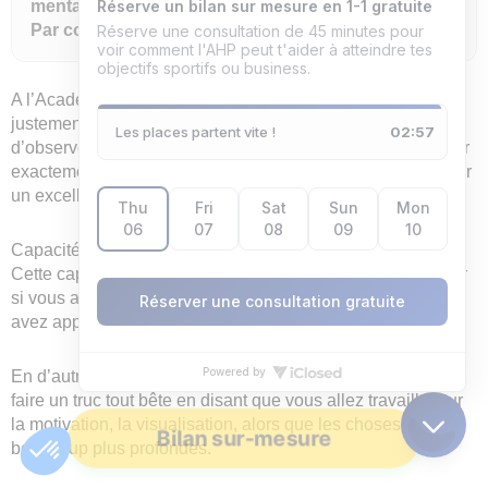
mentaux ont plein d’outils qui leur ont été donnés.
Par contre, ils ne savent pas par où commencer.
A l’Académie de la Haute Performance, nous avons
justement un process de 30 Min. Ce dernier permet en fait
d’observer où l’athlète est polarisé. Nous allons ainsi savoir
exactement quelle dépolarisation mettre en place pour avoir
un excellent résultat avec lui.
Capacité d’analyse exceptionnelle
Cette capacité d’analyse exceptionnelle ne peut pas arriver
si vous avez un sportif qui arrive et vous faites comme vous
avez appris en DU ou sur LNF.
En d’autres termes, c’est impossible si vous vous mettez à
faire un truc tout bête en disant que vous allez travailler sur
la motivation, la visualisation, alors que les choses sont
Bilan sur-mesure
beaucoup plus profondes.