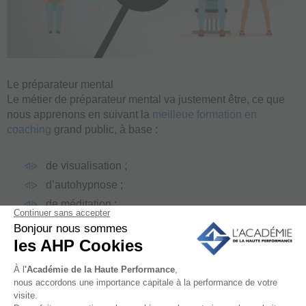
Le préparateur mental
Le métier de préparateur mental va justement être, ce que
nous apprenons en suivant la
meilleue formation en
coaching
grand public, à base :
de visualisation ;
d’autohypnose ;
de méditation ;
de sophrologie ;
et de tout ce qui se fait couramment sur le marché
de la préparation mentale. (c’est-à-dire les
ancrages, les switchs et autres).