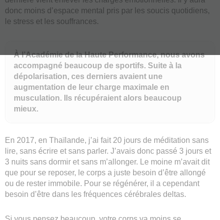
donc moins d’espace mental pris par les soucis quotidiens,
le stress et les souffrances.
À l’Académie de la Haute Performance, nous avons
accompagné beaucoup de sportifs. Suite à la
dépolarisation, ces derniers avaient une
augmentation de leur charge maximale en
musculation. Ils récupéraient alors beaucoup
mieux.
En 2017, en Thaïlande, j’ai fait 20 jours de méditation sans
lire, sans écrire et sans parler. J’avais donc passé 3 jours et
3 nuits sans dormir et sans m’allonger. Le moine m’avait dit
que pour se reposer, le corps a juste besoin d’être allongé
ou de rester immobile. Pour se régénérer, il a cependant
besoin d’être dans les fréquences cérébrales deltas.
Si vous pensez beaucoup, votre corps va moins se