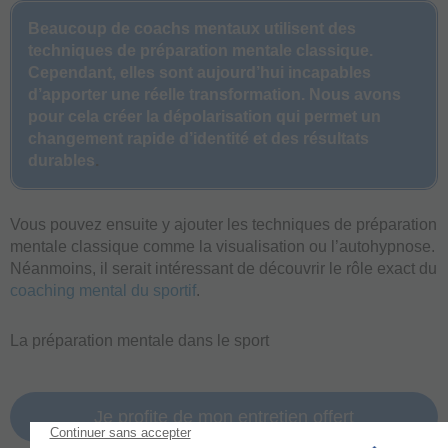
Beaucoup de coachs mentaux utilisent des
techniques de préparation mentale classique.
Cependant, elles sont aujourd’hui incapables
d’apporter une réelle transformation. Nous avons
pour cela créer la dépolarisation qui permet un
changement rapide d’identité et des résultats
durables
.
Vous pouvez ensuite y ajouter les techniques de préparation
mentale classique comme la visualisation ou l’autohypnose.
Néanmoins, il serait intéressant de découvrir le rôle exact du
coaching mental du sportif
.
La préparation mentale dans le sport
Je profite de mon entretien offert