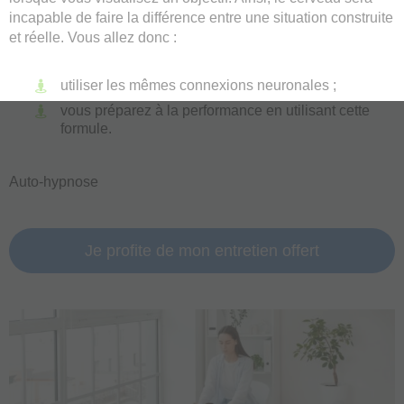
incapable de faire la différence entre une situation construite
et réelle. Vous allez donc :
utiliser les mêmes connexions neuronales ;
vous préparez à la performance en utilisant cette
formule.
Auto-hypnose
Je profite de mon entretien offert