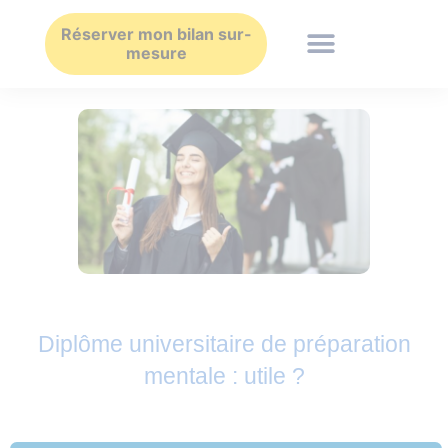
Aller
au
Réserver mon bilan sur-
mesure
contenu
Diplôme universitaire de préparation
mentale : utile ?