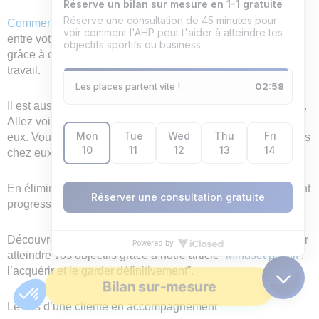
Comment être fier de soi
? Essayez de trouver un équilibre
entre votre travail et votre vie de famille. Vous verrez que
grâce à cela, vous pourrez bien utiliser votre potentiel au
travail.
Il est aussi avantageux d’être en cocréation avec les autres.
Allez voir vos collègues et faites des dépolarisations sur
eux. Vous pourrez ainsi trouver ce que vous n’appréciez pas
chez eux.
En éliminant ces jugements, vous allez pouvoir énormément
progresser. Vous pourrez alors utiliser votre plein potentiel.
Découvrez comment transformer votre façon de penser pour
atteindre vos objectifs grâce à notre article “
Mindset positif
:
l’acquérir et le garder définitivement”.
Bilan sur-mesure
Le cas d’une cliente en accompagnement