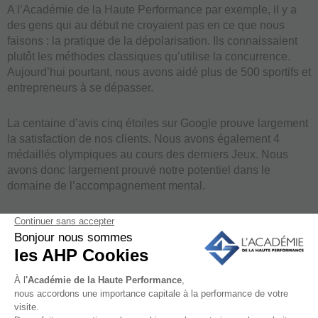
A l’Académie de la Haute Performance par exemple, il y a
des gens qui au début ne croyaient pas en ce que nous
faisons : la pratique de la dépolarisation. Ils connaissaient
plutôt les méthodes classiques qu’utilise la concurrence.
Aujourd’hui pourtant, nous avons aidé plus de 500 sportifs et
entrepreneurs à se dépasser.
La centaine d’avis cinq étoiles sur Google prouve largement
la satisfaction de nos clients. Nous avons également 4
médaillés olympiques au cours des derniers Jeux. Nous
avons donc largement prouvé notre potentiel dans le
domaine de l’accompagnement mental.
Sachez que moins vous exagérez votre potentiel, plus vous
allez passer à l’action. Il s’exprime et se prouve par l’action.
Il est important à ce moment de ne pas se comparer aux
autres.
Apprenez plus sur les avantages de la préparation mentale