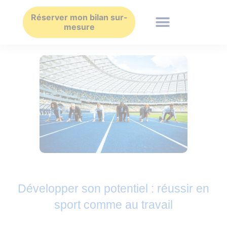
Aller
au
Réserver mon bilan sur-
mesure
contenu
Développer son potentiel : réussir en
sport comme au travail