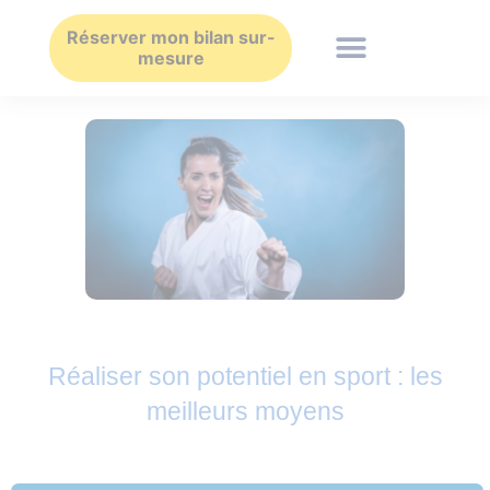
Aller
au
Réserver mon bilan sur-
mesure
contenu
Réaliser son potentiel en sport : les
meilleurs moyens