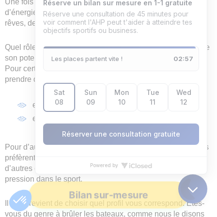
Une fois tout cela effectué, vous récupérerez une forme
d’énergie de potentiel. Vous la mettrez au service de vos
rêves, de vos visions et non de vos peurs.
Quel rôle joue la prise de risque dans l’accomplissement de
son potentiel ?
Pour certains, réaliser son potentiel passe par le fait de
prendre des risques :
en n’ayant pas de plan B ;
en donnant tout pour leur rêve.
Pour d’autres, la première approche peut être stressante. Ils
préfèrent peut-être sécuriser leurs arrières. Développer
d’autres compétences transverses peut les libérer de la
pression dans le sport.
Bilan sur-mesure
Il vous revient de choisir quel profil vous correspond. Êtes-
vous du genre à brûler les bateaux, comme nous le disons