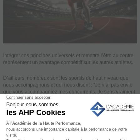
Intégrer ces principes universels et remettre l’être au centre
représentent un avantage compétitif sur les autres athlètes.
D’ailleurs, nombreux sont les sportifs de haut niveau que
nous accompagnons et qui nous disent : “Je n’ai pas envie
que vous accompagniez mes concurrents. Je sens vraiment
que j’ai un avantage compétitif sur eux”.
Une fois que vous avez goûté à la dépolarisation, vous vous
sentez :
en quelque sorte inarrêtable ;