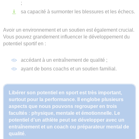
;
sa capacité à surmonter les blessures et les échecs.
Avoir un environnement et un soutien est également crucial.
Vous pouvez grandement influencer le développement du
potentiel sportif en :
accédant à un entraînement de qualité ;
ayant de bons coachs et un soutien familial.
Libérer son potentiel en sport est très important,
surtout pour la performance. Il englobe plusieurs
aspects que nous pouvons regrouper en trois
facultés : physique, mentale et émotionnelle. Le
potentiel d’un athlète peut se développer avec un
entraînement et un coach ou préparateur mental de
qualité.