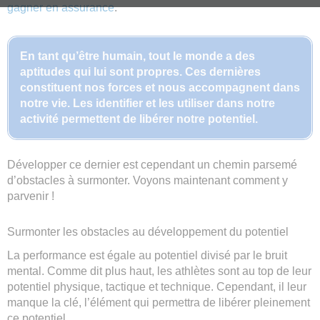
gagner en assurance
.
En tant qu’être humain, tout le monde a des
aptitudes qui lui sont propres. Ces dernières
constituent nos forces et nous accompagnent dans
notre vie. Les identifier et les utiliser dans notre
activité permettent de libérer notre potentiel.
Développer ce dernier est cependant un chemin parsemé
d’obstacles à surmonter. Voyons maintenant comment y
parvenir !
Surmonter les obstacles au développement du potentiel
La performance est égale au potentiel divisé par le bruit
mental. Comme dit plus haut, les athlètes sont au top de leur
potentiel physique, tactique et technique. Cependant, il leur
manque la clé, l’élément qui permettra de libérer pleinement
ce potentiel.