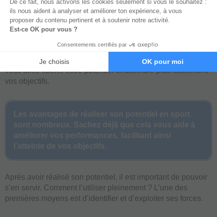
en pleine possession de votre plein potentiel.
Vous voyez chaque challenge comme une opportunité de
devenir meilleur. Vous pouvez maîtriser vos pensées et
comprendre ce qui est réellement important pour vous. Ainsi,
vous allez libérer votre potentiel et atteindre plus facilement
vos objectifs.
Les avantages de réaliser son potentiel en sport
sont nombreux. Sachez déjà que cela vous aide à
améliorer vos performances, facilitant ainsi
l’atteinte de vos objectifs.
Après avoir réalisé son potentiel, il est important de pouvoir
s’en servir. Comment l’utiliser pleinement ? L’une des
premières moyens est d’identifier et d’exploiter ses forces.