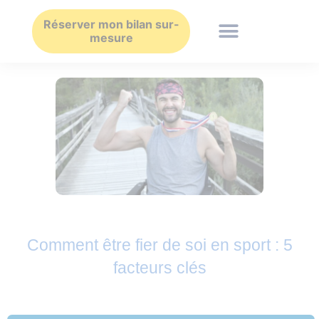
Aller
au
Réserver mon bilan sur-
mesure
contenu
Comment être fier de soi en sport : 5
facteurs clés