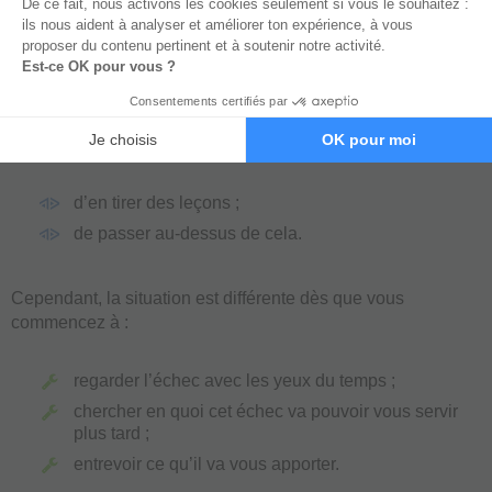
énormément de leçons. Il faut
croire en soi
pour atteindre les
sommets.
L’échec est effectivement difficile à gérer si vous le regardez
sur le court terme. Vous verrez que vous avez raté ce que
vous souhaitiez faire. Dans ce cas, il vous sera difficile :
d’en tirer des leçons ;
de passer au-dessus de cela.
Cependant, la situation est différente dès que vous
commencez à :
regarder l’échec avec les yeux du temps ;
chercher en quoi cet échec va pouvoir vous servir
plus tard ;
entrevoir ce qu’il va vous apporter.