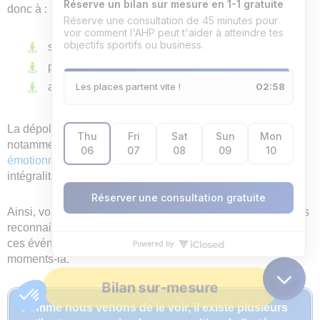
donc à :
se développer ;
progresser ;
atteindre ses objectifs.
La dépolarisation peut être utilisée au quotidien en sport
notamment lors des échecs, des blessures ou du
burn out
émotionnel
. Elle vous permet de voir la situation dans son
intégralité.
Ainsi, vous évitez de rester sur les pensées négatives. Vous
reconnaissez ce que ces situations vous ont apporté. Vivre
ces événements vous aide à être fier de vous dans ces
moments-là.
Bilan sur-mesure
Comme nous venons de le voir, il existe plusieurs