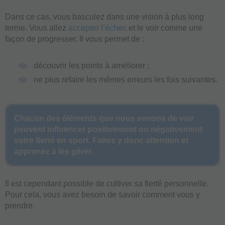
Dans ce cas, vous basculez dans une vision à plus long
terme. Vous allez
accepter l’échec
et le voir comme une
façon de progresser. Il vous permet de :
découvrir les points à améliorer ;
ne plus refaire les mêmes erreurs les fois suivantes.
Chacun des éléments que nous venons de voir
peuvent influencer positivement ou négativement
votre fierté en sport. Faites y donc attention et
apprenez à les gérer.
Il est cependant possible de cultiver sa fierté personnelle.
Pour cela, vous avez besoin de savoir comment vous y
prendre.