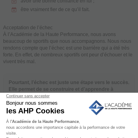
avoir une bonne confiance en lui ;
être vraiment fier de ce qu’il fait.
Acceptation de l’échec
À l’Académie de la Haute Performance, nous avons
beaucoup de sportifs que nous accompagnons. Nous nous
rendons compte que l’échec est une barrière qui a été très
forte. En effet, de nombreux sportifs ont peur d’échouer et le
vivent très mal.
Pourtant, l’échec est juste une étape vers le succès.
Elle permet de se construire et d’apprendre à
devenir meilleur. L’échec va nous permettre
d’apprendre de nos erreurs.
Nous avons un sportif que nous avons accompagné
récemment. Il s’est rendu compte que grâce à ses échecs, il
est devenu beaucoup plus performant. Ce sportif en a tiré