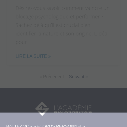
Désirez-vous savoir comment vaincre un
blocage psychologique et performer ?
Sachez déjà qu’il est crucial d’en
identifier la nature et son origine. L’idéal
pour
LIRE LA SUITE »
« Précédent
Suivant »
BATTEZ VOS RECORDS PERSONNELS