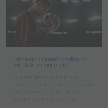
Préparation mentale gardien de
but : bâtir un mur mental
Vous êtes gardien de but et vous
cherchez à améliorer votre performance
lors des grands matchs ? Faire de la
préparation mentale gardien de