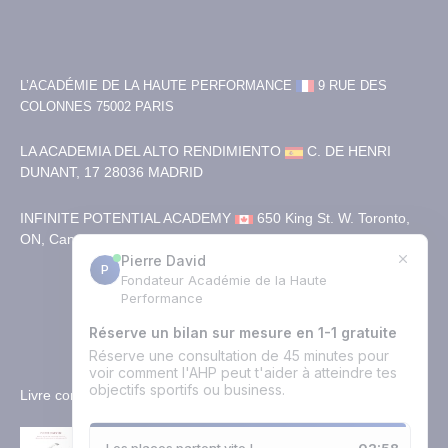
L’ACADÉMIE DE LA HAUTE PERFORMANCE
9 RUE DES
COLONNES
75002 PARIS
LA ACADEMIA DEL ALTO RENDIMIENTO
C. DE HENRI
DUNANT, 17
28036 MADRID
INFINITE POTENTIAL ACADEMY
650 King St. W. Toronto,
ON, Canada. M5V 0H7
+33(0)1 89 16 30 82
Nous contacter
Livre conseillé
Ce livre est très puissant, il a changé ma vie. Il est facile à lire au