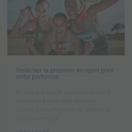
Relâcher la pression en sport pour
enfin performer
En tant que sportif, vous avez du mal à
performer à votre plein potentiel ?
Sachez qu’il suffit parfois de relâcher la
pression mentale