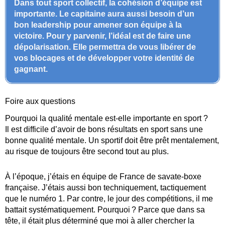
Dans tout sport collectif, la cohésion d’équipe est
importante. Le capitaine aura aussi besoin d’un
bon leadership pour amener son équipe à la
victoire. Pour y parvenir, l’idéal est de faire une
dépolarisation. Elle permettra de vous libérer de
vos blocages et de développer votre identité de
gagnant.
Foire aux questions
Pourquoi la qualité mentale est-elle importante en sport ?
Il est difficile d’avoir de bons résultats en sport sans une
bonne qualité mentale. Un sportif doit être prêt mentalement,
au risque de toujours être second tout au plus.
À l’époque, j’étais en équipe de France de savate-boxe
française. J’étais aussi bon techniquement, tactiquement
que le numéro 1. Par contre, le jour des compétitions, il me
battait systématiquement. Pourquoi ? Parce que dans sa
tête, il était plus déterminé que moi à aller chercher la