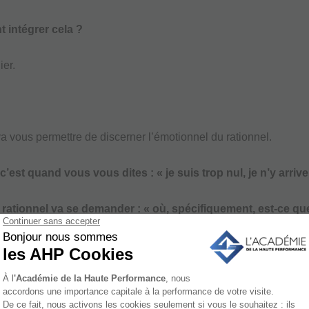
 intégrer cela ?
ier.
va vous permettre de discerner l’émotionnel du rationnel.
’est quand vous vous dites : « je suis trop nul, je n’y arriv
 rationnel va se demander : « où, spécifiquement, est-ce que
 je m’améliore ? »
iveau physique, technique, tactique, mental et voyez où ç