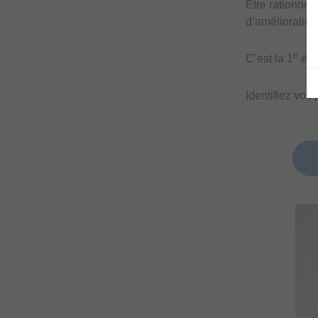
Être rationnel
d’amélioration
e
C’est la 1
éta
Identifiez vos 