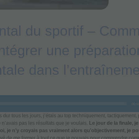
tal du sportif – Com
intégrer une préparatio
tale dans l’entraîneme
00:0
s dur tous les jours, j’étais au top techniquement, tactiquement
 n’avais pas les résultats que je voulais.
Le jour de la finale, j
i, je n’y croyais pas vraiment alors qu’objectivement, je p
ayé de me former à tout ce que je pouvais pour comprendre co