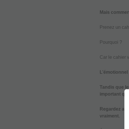
Mais comment
Prenez un cah
Pourquoi ?
Car le cahier 
L’émotionnel c
Tandis que le
important que
Regardez au n
vraiment.