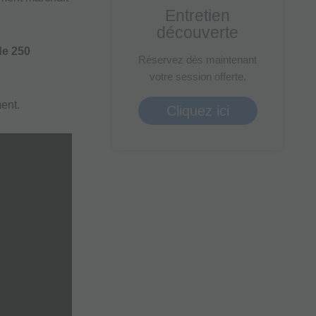
Entretien
ou
découverte
diminuer
le
de 250
Réservez dès maintenant
volume.
votre session offerte.
ent.
Cliquez ici