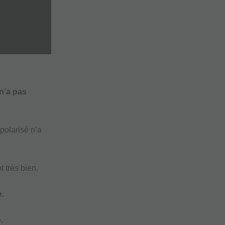
 n’a pas
polarisé n’a
 très bien.
e.
.