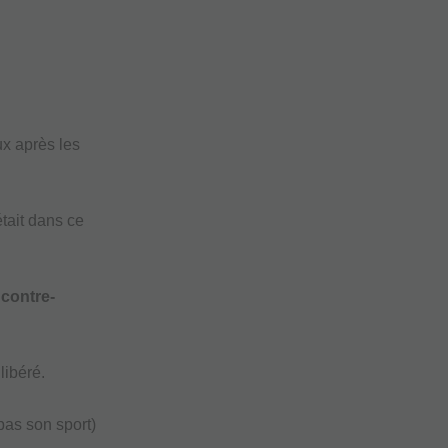
ux après les
était dans ce
 contre-
libéré.
 pas son sport)