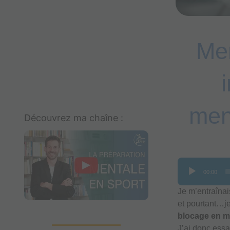
Men
men
Découvrez ma chaîne :
Lecteur
00:00
audio
Je m’entraînai
et pourtant…je
blocage en mo
J’ai donc ess