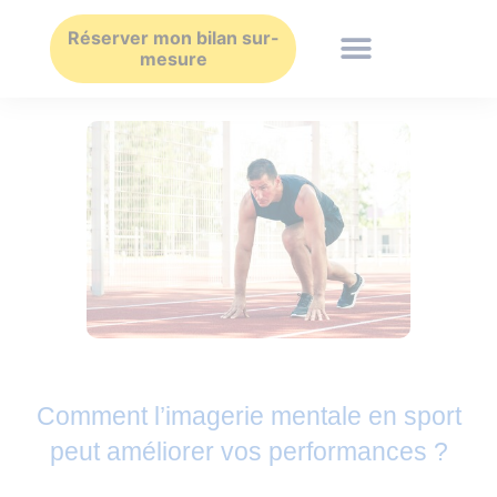
Aller
au
Réserver mon bilan sur-
mesure
contenu
Comment l’imagerie mentale en sport
peut améliorer vos performances ?