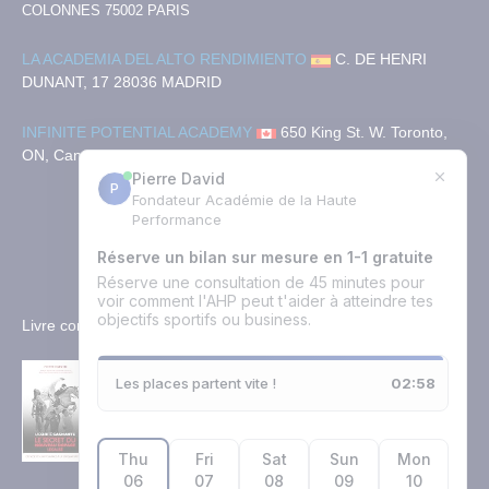
COLONNES
75002 PARIS
LA ACADEMIA DEL ALTO RENDIMIENTO
C. DE HENRI
DUNANT, 17
28036 MADRID
INFINITE POTENTIAL ACADEMY
650 King St. W. Toronto,
ON, Canada. M5V 0H7
+33(0)1 89 16 30 82
Nous contacter
Livre conseillé
Ce livre est très puissant, il a changé ma vie. Il est facile à lire au
début puis se complexifie un peu par la suite. Une personne formée
en PNL ou en hypnose y trouve un complément – Marie 18/12/2022