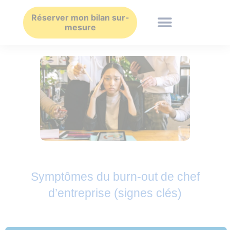
Aller
au
Réserver mon bilan sur-
mesure
contenu
Symptômes du burn-out de chef
d’entreprise (signes clés)