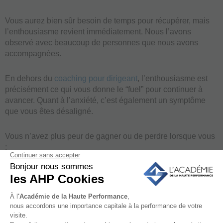
Vous aurez bien sûr besoin de temps pour récupérer, mais
l’enthousiasme revient immédiatement. Nous l’avons
observé avec beaucoup de personnes que nous avons
accompagnées.
En dehors du
coaching pour dirigeant
, l’enthousiasme est
précisément ce qui vous donne le “fuel” pour continuer à
avancer. Quant à l’anxiété, c’est également un symptôme
que vous êtes désaligné.
Vous n’avez plus peur de gagner ou de perdre lorsque vous
:
êtes connecté à vos valeurs intrinsèques ;
avez une vision à long terme.
En effet, vous savez que tout ira bien quoi qu’il arrive sur le