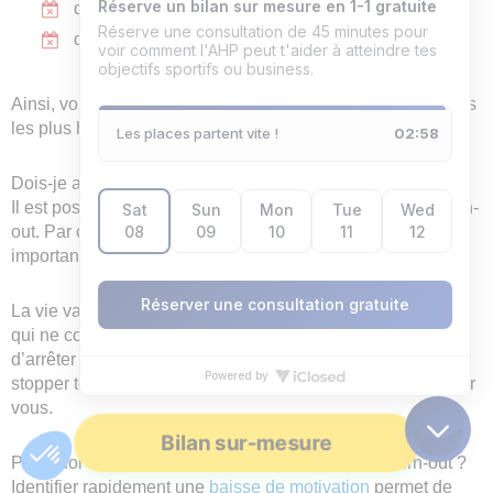
de faire en sorte d’être sûr de qui vous êtes ;
d’être détaché du regard des autres.
Ainsi, vous pourrez avancer vers vos valeurs et vos priorités
les plus hautes.
Dois-je arrêter de travailler si je suis en burn-out ?
Il est possible de continuer de travailler même avec un burn-
out. Par contre, il est important d’arrêter ce qui n’est pas
important pour soi.
La vie va faire en sorte que vous arrêtiez de toute façon ce
qui ne compte pas pour vous. Vous n’êtes donc pas obligé
d’arrêter de travailler. Par contre, vous avez besoin de
stopper tout ce qui n’est pas intrinsèquement important pour
vous.
Bilan sur-mesure
Pourquoi est-il crucial d’identifier rapidement un burn-out ?
Identifier rapidement une
baisse de motivation
permet de