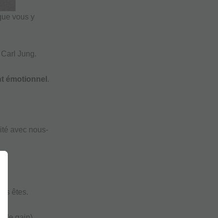
que vous y
t Carl Jung.
nt émotionnel
.
ité avec nous-
ous êtes.
e de gain)