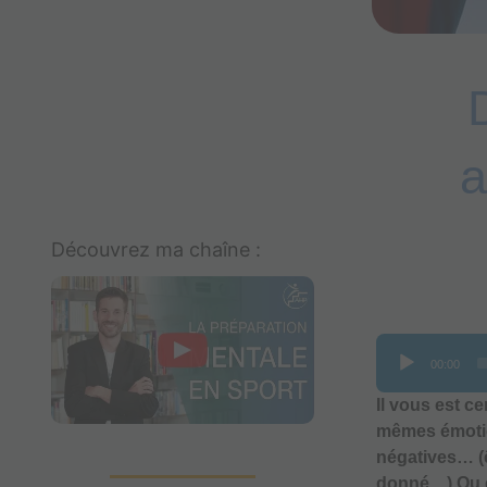
a
Découvrez ma chaîne :
Lecteur
00:00
audio
Il vous est c
mêmes émotio
négatives… (ê
donné…) Ou en