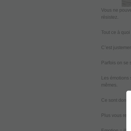
Vous ne pouve
résistez.
Tout ce à quoi 
C’est justeme
Parfois on se s
Les émotions s
mêmes.
Ce sont donc d
Plus vous ress
Emotion = illus