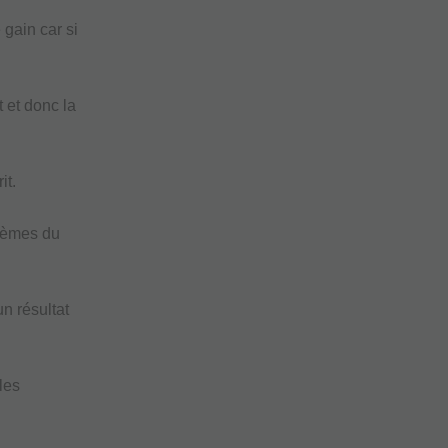
 gain car si
 et donc la
it.
blèmes du
n résultat
les