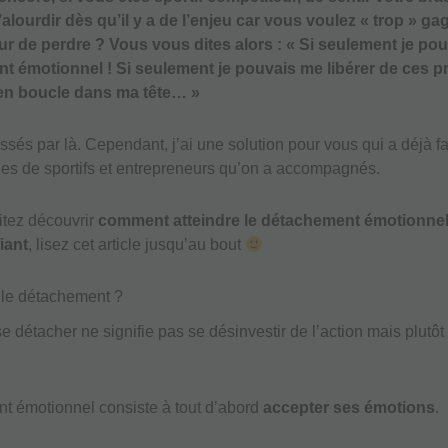
alourdir dès qu’il y a de l’enjeu car vous voulez « trop » g
r de perdre ? Vous vous dites alors : « Si seulement je pou
nt émotionnel ! Si seulement je pouvais me libérer de ces
 en boucle dans ma tête… »
ssés par là. Cependant, j’ai une solution pour vous qui a déjà f
nes de sportifs et entrepreneurs qu’on a accompagnés.
itez découvrir
comment atteindre le détachement émotionne
iant
, lisez cet article jusqu’au bout
 le détachement ?
se détacher ne signifie pas se désinvestir de l’action mais plutô
t émotionnel consiste à tout d’abord
accepter ses émotions
.