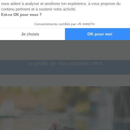
 le détachement émotionnel, il est donc important de tout d’abor
ment ses émotions
.
nt émotionnel
est une composante clé de la
performance
.
Je profite de mon entretien offert