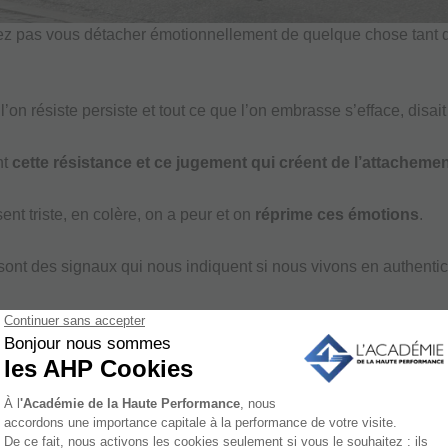
z pas vous détacher émotionnellement de quelque chose tant 
l’on résiste persiste et tout ce que l’on embrasse s’efface, disai
nt
cette résistance et ce jugement qui créent de l’attacheme
ent triste, en colère, on a peur et on
réprime ces émotions
.
ont des signaux qui nous indiquent si nous vivons en authentic
es indicateurs naturels qu’il convient de vivre pleinement.
entez une émotion polarisée, plus vous vous éloignez de qui v
ion de la réalité (il y a plus de gain que de perte ou de perte qu