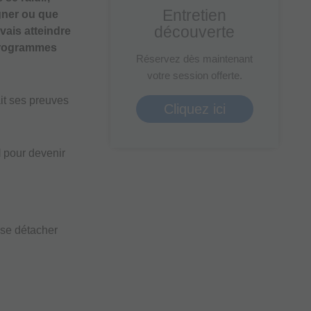
Entretien
agner ou que
ou
découverte
vais atteindre
diminuer
 programmes
le
Réservez dès maintenant
volume.
votre session offerte.
ait ses preuves
Cliquez ici
l
pour devenir
t se détacher