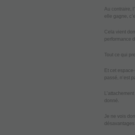
Au contraire, l
elle gagne, c’e
Cela vient don
performance d
Tout ce qui pr
Et cet espace-
passé, n’est p
L’attachement 
donné.
Je ne vois don
désavantages à