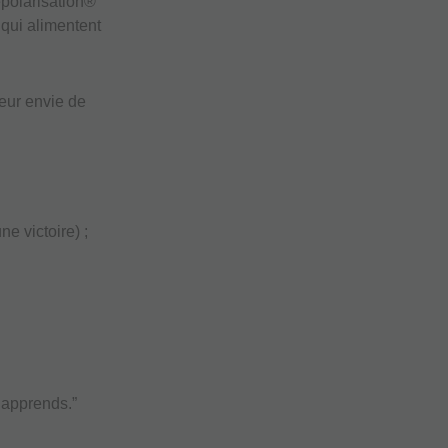
épolarisation®
 qui alimentent
eur envie de
e victoire) ;
’apprends.”