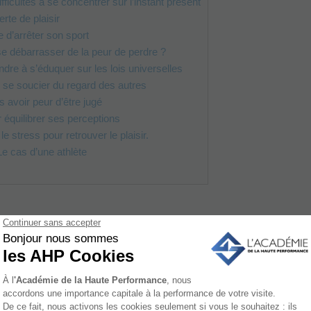
ficultés à se concentrer sur l’instant présent
rte de plaisir
e d’arrêter son sport
débarrasser de la peur de perdre ?
dre à s’éduquer sur les lois universelles
se soucier du regard des autres
 avoir peur d’être jugé
 équilibrer ses perceptions
e stress pour retrouver le plaisir.
e cas d’une athlète
s
ue jusqu’à 60% des athlètes traversent une période d’anxiété 
 leur carrière ? Pourtant, avoir peur de perdre en sport n’est pas
l que votre corps peut apprendre à réguler.
dre, parfois vécue comme une véritable phobie du sport, naît ra