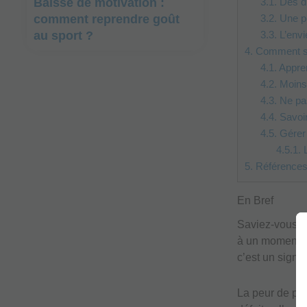
3.1.
Des dif
Baisse de motivation :
3.2.
Une pe
comment reprendre goût
3.3.
L’envi
au sport ?
4.
Comment se 
4.1.
Appren
4.2.
Moins 
4.3.
Ne pas
4.4.
Savoir
4.5.
Gérer l
4.5.1.
L
5.
Référence
En Bref
Saviez-vous q
à un moment de
c’est un signa
La peur de per