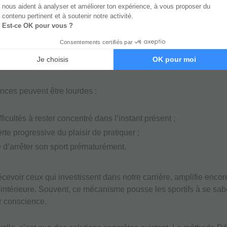
ême. Elle est presque toujours liée aux conséquences imaginées
autres, la déception des proches, ou encore la remise en questi
nne qui se focalise uniquement sur le résultat, gagner ou perd
rvie émotionnelle.
ces peuvent être lourdes :
fficultés à rester concentré dans l’instant présent ;
rte progressive du plaisir de pratiquer ;
e d’arrêter son sport prématurément.
cevoir ceux qui investissent dans notre carrière, amplifie enco
 intérieure. Souvent, ce mécanisme pousse les sportifs à se sab
 conscience.