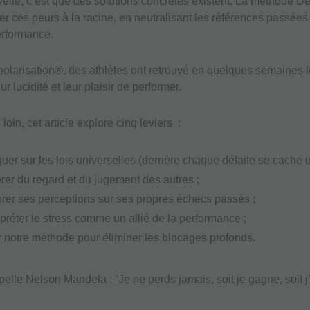
lle, c’est que des solutions concrètes existent. La méthode D
ter ces peurs à la racine, en neutralisant les références passées
erformance.
olarisation®, des athlètes ont retrouvé en quelques semaines l
ur lucidité et leur plaisir de performer.
 loin, cet article explore cinq leviers :
uer sur les lois universelles (derrière chaque défaite se cache un
érer du regard et du jugement des autres ;
brer ses perceptions sur ses propres échecs passés ;
rpréter le stress comme un allié de la performance ;
er notre méthode pour éliminer les blocages profonds.
lle Nelson Mandela : “Je ne perds jamais, soit je gagne, soit j