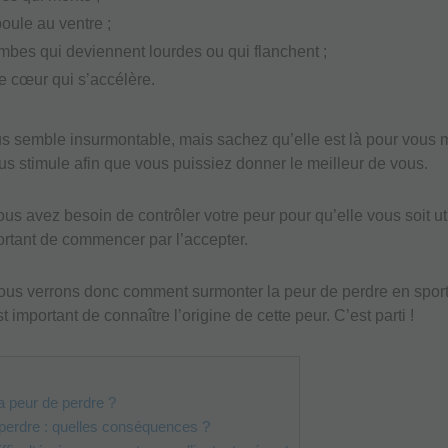
boule au ventre ;
mbes qui deviennent lourdes ou qui flanchent ;
re cœur qui s’accélère.
s semble insurmontable, mais sachez qu’elle est là pour vous 
ous stimule afin que vous puissiez donner le meilleur de vous.
s avez besoin de contrôler votre peur pour qu’elle vous soit uti
portant de commencer par l’accepter.
nous verrons donc comment surmonter la peur de perdre en sport
est important de connaître l’origine de cette peur. C’est parti !
a peur de perdre ?
perdre : quelles conséquences ?