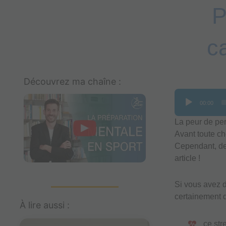
P
c
Découvrez ma chaîne :
Lecteur
00:00
audio
La peur de per
Avant toute cho
Cependant, des
article !
Si vous avez d
certainement d
À lire aussi :
ce str