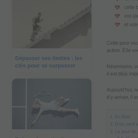
cette 
vos ja
et vot
Cette peur vou
action. Elle v
Dépasser ses limites : les
clés pour se surpasser
Néanmoins, vou
il est déjà im
Aujourd’hui, 
d’y arriver, il 
1.
En Bref
2.
D’où vient l
3.
La peur de 