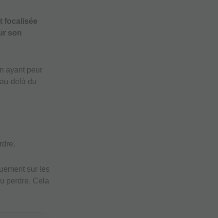
t focalisée
ur son
en ayant peur
 au-delà du
rdre.
quement sur les
ou perdre. Cela