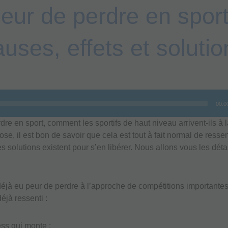
eur de perdre en sport
auses, effets et solutio
00:0
dre en sport, comment les sportifs de haut niveau arrivent-ils à 
se, il est bon de savoir que cela est tout à fait normal de ressent
 solutions existent pour s’en libérer. Nous allons vous les détai
éjà eu peur de perdre à l’approche de compétitions importante
éjà ressenti :
ess qui monte ;