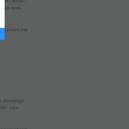
 de l’échec :
on de toute
re devient une
re davantage
oter, sans