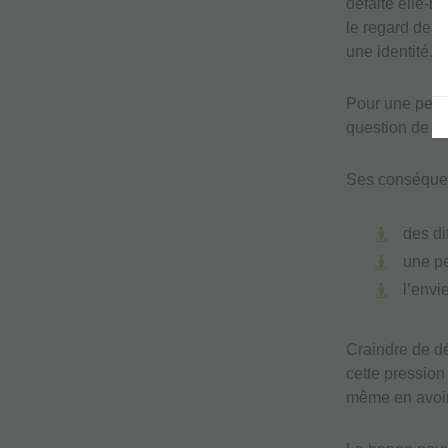
défaite elle-m
le regard des 
une identité.
Pour une perso
question de su
Ses conséquen
des di
une pe
l’envi
Craindre de dé
cette pression
même en avoir