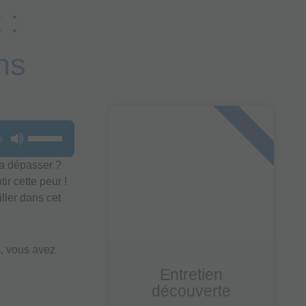
 :
ns
OFFERT
Utilisez
0
les
la dépasser ?
flèches
ir cette peur !
haut/bas
ller dans cet
pour
augmenter
ou
diminuer
s, vous avez
le
Entretien
volume.
découverte