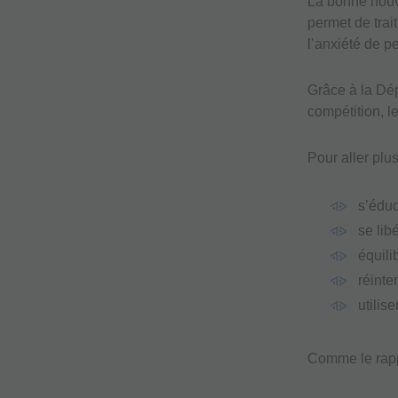
La bonne nouve
permet de trai
l’anxiété de p
Grâce à la Dép
compétition, le
Pour aller plus
s’éduq
se lib
équili
réinte
utilis
Comme le rappe