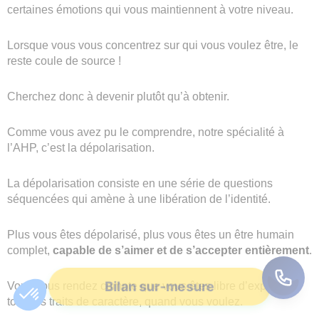
certaines émotions qui vous maintiennent à votre niveau.
Lorsque vous vous concentrez sur qui vous voulez être, le
reste coule de source !
Cherchez donc à devenir plutôt qu’à obtenir.
Comme vous avez pu le comprendre, notre spécialité à
l’AHP, c’est la dépolarisation.
La dépolarisation consiste en une série de questions
séquencées qui amène à une libération de l’identité.
Plus vous êtes dépolarisé, plus vous êtes un être humain
complet,
capable de s’aimer et de s’accepter entièrement
.
Bilan sur-mesure
Vous vous rendez compte que vous êtes libre d’exprimer
tous les traits de caractère, quand vous voulez.