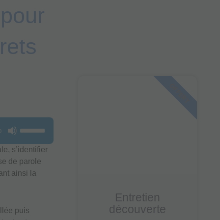
 pour
rets
OFFERT
Utilisez
0
les
e, s’identifier
flèches
se de parole
haut/bas
ant ainsi la
pour
augmenter
Entretien
ou
découverte
diminuer
llée puis