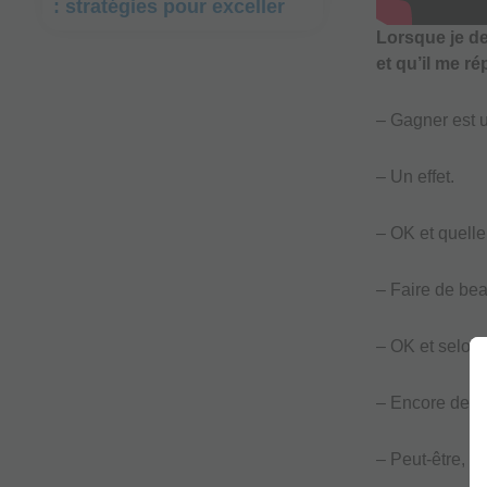
: stratégies pour exceller
Lorsque je de
et qu’il me r
– Gagner est 
– Un effet.
– OK et quelle
– Faire de be
– OK et selon 
– Encore des e
– Peut-être, q