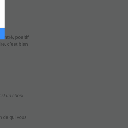
entré, positif
ire, c’est bien
est un choix
n de qui vous