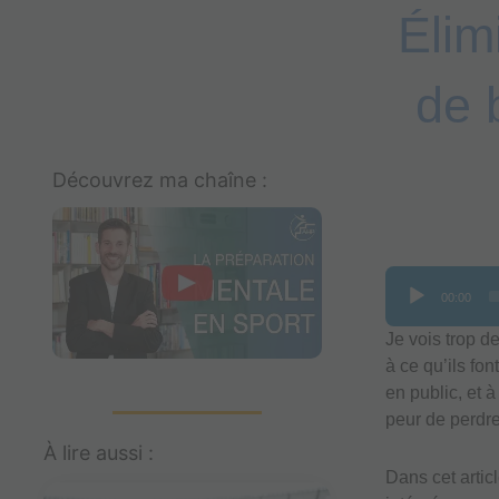
Élim
de 
Découvrez ma chaîne :
Lecteur
00:00
audio
Je vois trop d
à ce qu’ils fo
en public, et à
peur de perdre
À lire aussi :
Dans cet articl