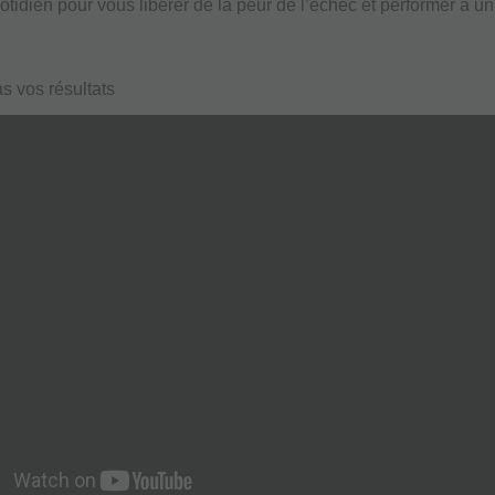
otidien pour vous libérer de la peur de l’échec et performer à un
s vos résultats