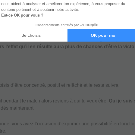
e suis
concentré, positif, et relâché.
cause est je suis.
 train de me dire que si tu as une IDENTITÉ (je suis) de conc
rs l’effet qu’il en résulte aura plus de chances d’être la victo
sis d’être concentré, positif et relâché et le reste suivra.
fil pendant le match alors reviens à qui tu veux être.
Qui je suis
e dès maintenant.
de, vous avez l’occasion d’exprimer une possibilité en fonctio
tre.