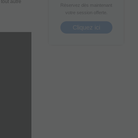
le
 tout autre
Réservez dès maintenant
volume.
votre session offerte.
Cliquez ici