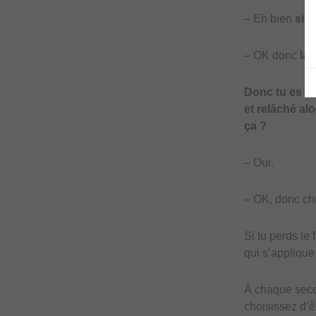
– Eh bien
si j
– OK donc
la 
Donc tu es en
et relâché alo
ça ?
– Oui.
– OK, donc choi
Si tu perds le 
qui s’appliqu
À chaque secon
choisissez d’ê