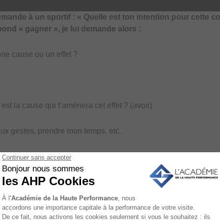
mande à un sportif : « Quelle est ton intention pour cette c
épond « gagner », je lui demande alors :
une cause ou un effet ?
 est la cause qui t’amènera cet effet ? (avoir)
aux gestes, prendre mon temps, etc.
toi, ces gestes sont des causes ou des effets ?
ffets ?
u’est-ce qui peut être la cause de ces effets ?