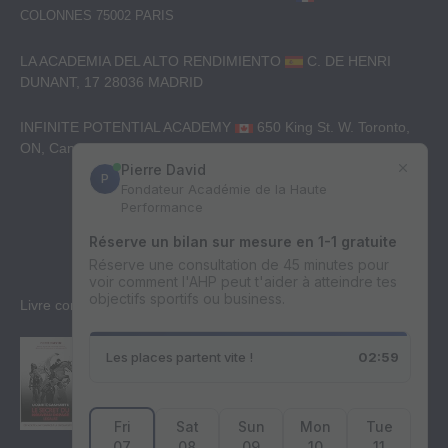
COLONNES
75002 PARIS
LA ACADEMIA DEL ALTO RENDIMIENTO
C. DE HENRI
DUNANT, 17
28036 MADRID
INFINITE POTENTIAL ACADEMY
650 King St. W. Toronto,
ON, Canada. M5V 0H7
+33(0)1 89 16 30 82
Nous contacter
Livre conseillé
Ce livre est très puissant, il a changé ma vie. Il est facile à lire au
début puis se complexifie un peu par la suite. Une personne formée
en PNL ou en hypnose y trouve un complément – Marie 18/12/2022