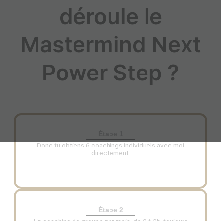
déroule le
Mastermind Next
Power Step ?
Étape 1
Donc tu obtiens 6 coachings individuels avec moi
directement.
Étape 2